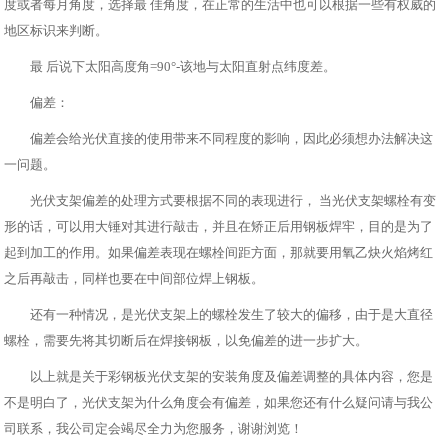
度或者每月角度，选择最 佳角度，在正常的生活中也可以根据一些有权威的
地区标识来判断。
最 后说下太阳高度角=90°-该地与太阳直射点纬度差。
偏差：
偏差会给光伏直接的使用带来不同程度的影响，因此必须想办法解决这
一问题。
光伏支架偏差的处理方式要根据不同的表现进行， 当光伏支架螺栓有变
形的话，可以用大锤对其进行敲击，并且在矫正后用钢板焊牢，目的是为了
起到加工的作用。如果偏差表现在螺栓间距方面，那就要用氧乙炔火焰烤红
之后再敲击，同样也要在中间部位焊上钢板。
还有一种情况，是光伏支架上的螺栓发生了较大的偏移，由于是大直径
螺栓，需要先将其切断后在焊接钢板，以免偏差的进一步扩大。
以上就是关于彩钢板光伏支架的安装角度及偏差调整的具体内容，您是
不是明白了，光伏支架为什么角度会有偏差，如果您还有什么疑问请与我公
司联系，我公司定会竭尽全力为您服务，谢谢浏览！